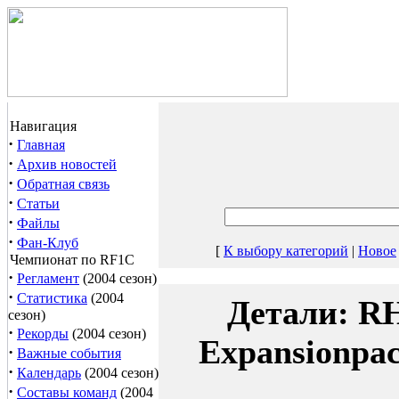
Навигация
·
Главная
·
Архив новостей
·
Обратная связь
·
Статьи
·
Файлы
·
Фан-Клуб
[
К выбору категорий
|
Новое
Чемпионат по RF1C
·
Регламент
(2004 сезон)
·
Статистика
(2004
Детали: R
сезон)
·
Рекорды
(2004 сезон)
Expansionpac
·
Важные события
·
Календарь
(2004 сезон)
·
Составы команд
(2004