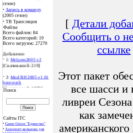
сезон)
·
Запись в команду
(2005 сезон)
[
Детали доба
·
ТВ Трансляция
Файлы
Всего файлов: 84
Сообщить о н
Всего категорий: 19
Всего загрузок: 27270
ссылке
Добавлено
·
1:
Mclaren2005 v2
[Скачиваний: 219]
·
Этот пакет обе
2:
Mod RH2005 v1.01
base-pack
[Скачиваний: 1858]
все шасси и 
Поиск
·
3:
WTCC 2005
ливреи Сезона
[Скачиваний: 152]
как замече
·
4:
Бахрейн и Венгрия
2005
Сайты ITC
[Скачиваний: 117]
·
Game-Union "Единство"
американского
·
Аэропорт кольцово для