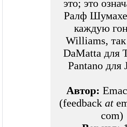
это; это означ
сезона 2003
[Скачиваний: 777]
Ралф Шумахе
·
8:
2004rh 4 f1c99-02
base fix v1.03
каждую гон
[Скачиваний: 731]
Williams, так
·
9:
Настройки для
Регламента
DaMatta для T
Чемпионата...
[RFChallenge99-02]
[Скачиваний: 715]
Pantano для 
·
10:
RH2004
Expansionpack v1.01
[Скачиваний: 685]
Автор:
Emac
(feedback
at
em
com)