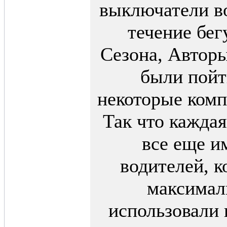
выключатели в
2004
[Скачиваний: 3103]
течение бе
·
2:
Mod RH2005 v1.01
base-pack
Сезона, Автор
[Скачиваний: 1858]
были пойт
·
3:
RH2004 track
season2004
некоторые ком
[Скачиваний: 1731]
·
4:
2004rh 4 f1c99-02
Так что каждая
base fix v1.04
[Скачиваний: 1134]
все еще и
·
5:
Реальный дым!
водителей, к
[Скачиваний: 802]
·
6:
2004rh 4 f1c99-02
максимал
base fix v1.02
[Скачиваний: 790]
использовали 
·
7:
Модификация